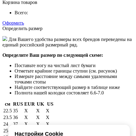
Корзина товаров
Всего:
Оформить
Определить размер
Для Вашего удобства размеры всех брендов переведены на
единый российский размерный ряд.
Определите Ваш размер по следующей схеме:
Поставьте ногу на чистый лист бумаги
Отметьте крайние границы ступни (см. рисунок)
Измерьте расстояние между самыми удаленными
точками стопы
Найдите соответствующий размер в таблице ниже
Полнота нашей колодки состовляет 6.6-7.0
см
RUS
EUR
UK
US
22.5
35
X
X
X
23.5
36
X
X
X
24
37
X
X
X
25
38
39
6
6.5
Настройки Cookie