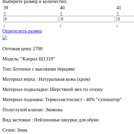
Выберите размер и количество:
39
40
41
+
+
+
-
-
-
Определить размер
Оптовая цена
:
2700
Модель
:
"Капрал Ш1319"
Тип
:
Ботинки с высокими берцами
Материал верха
:
Натуральная кожа (хром)
Материал подкаладки
:
Шерстяной мех по сезону
Материал подошвы
:
Термоэластопласт - 40% "супинатор"
Полуглухой клапан
:
Экокожа
Вид застежки
:
Нейлоновые шнурки для обуви
Сезон
:
Зима