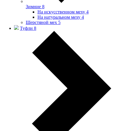
Зимние
8
На искусственном меху
4
На натуральном меху
4
Шерстяной мех
5
Туфли
8