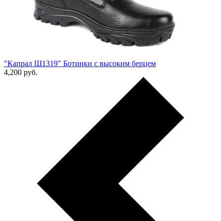
"Капрал Ш1319" Ботинки с высоким берцем
4,200
руб.