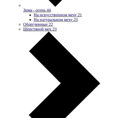
Зима - осень
44
На искусственном меху
21
На натуральном меху
23
Облегченные
22
Шерстяной мех
23