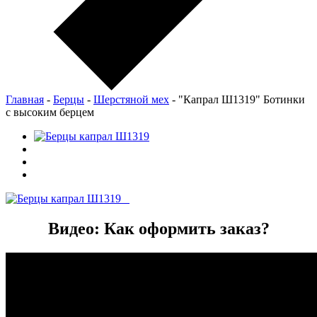
Главная
-
Берцы
-
Шерстяной мех
-
"Капрал Ш1319" Ботинки
с высоким берцем
Видео: Как оформить заказ?