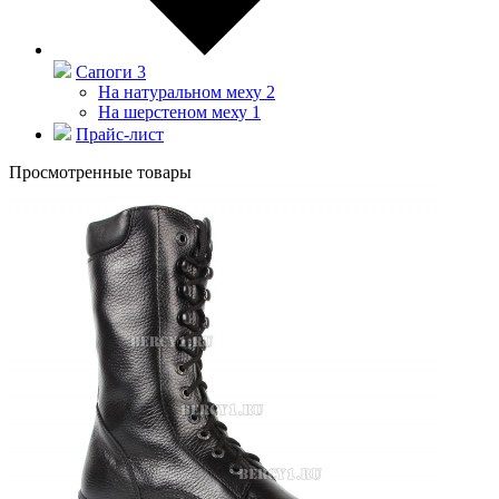
Сапоги
3
На натуральном меху
2
На шерстеном меху
1
Прайс-лист
Просмотренные товары