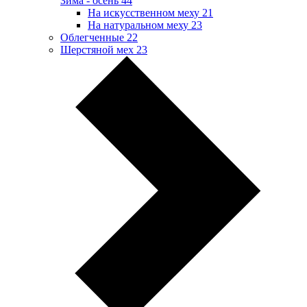
Зима - осень
44
На искусственном меху
21
На натуральном меху
23
Облегченные
22
Шерстяной мех
23