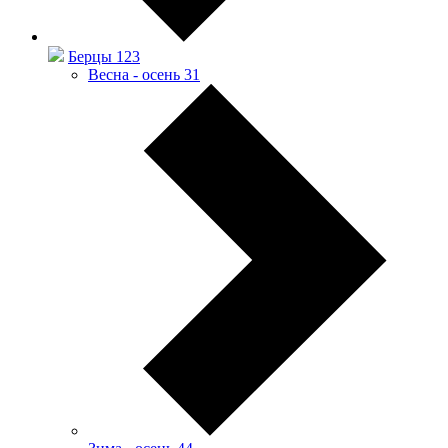
Берцы
123
Весна - осень
31