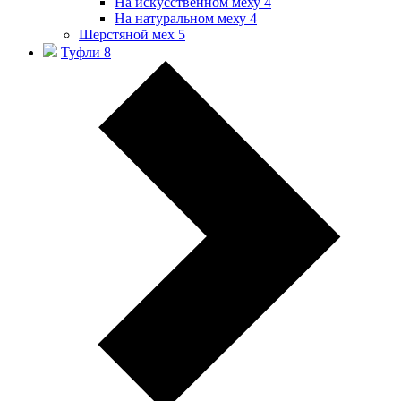
На искусственном меху
4
На натуральном меху
4
Шерстяной мех
5
Туфли
8