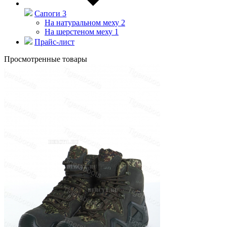
Сапоги
3
На натуральном меху
2
На шерстеном меху
1
Прайс-лист
Просмотренные товары