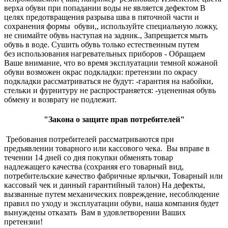
верха обуви при попадании воды не является дефектом В
целях предотвращения разрыва шва в пяточной части и
сохранения формы обуви,, используйте специальную ложку,
не снимайте обувь наступая на задник., Запрещается мыть
обувь в воде. Сушить обувь только естественным путем
без использования нагревательных приборов - Обращаем
Ваше внимание, что во время эксплуатации темной кожаной
обуви возможен окрас подкладки: претензии по окрасу
подкладки рассматриваться не будут: -гарантия на набойки,
стельки и фурнитуру не распространяется: -уцененная обувь
обмену и возврату не подлежит.
"Закона о защите прав потребителей"
Требования потребителей рассматриваются при
предъявлении товарного или кассового чека. Вы вправе в
течении 14 дней со дня покупки обменять товар
надлежащего качества (сохраняя его товарный вид,
потребительские качество фабричные ярлычки, Товарный или
кассовый чек и данный гарантийный талон) На дефекты,
вызванные путем механических повреждение, несоблюдение
правил по уходу и эксплуатации обуви, наша компания будет
вынуждены отказать Вам в удовлетворении Ваших
претензии!