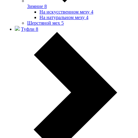
Зимние
8
На искусственном меху
4
На натуральном меху
4
Шерстяной мех
5
Туфли
8