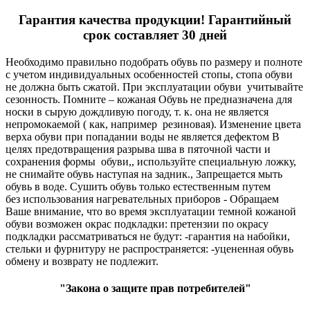
Гарантия качества продукции! Гарантийный
срок составляет 30 дней
Необходимо правильно подобрать обувь по размеру и полноте
с учетом индивидуальных особенностей стопы, стопа обуви
не должна быть сжатой. При эксплуатации обуви учитывайте
сезонность. Помните – кожаная Обувь не предназначена для
носки в сырую дождливую погоду, т. к. она не является
непромокаемой ( как, например резиновая). Изменение цвета
верха обуви при попадании воды не является дефектом В
целях предотвращения разрыва шва в пяточной части и
сохранения формы обуви,, используйте специальную ложку,
не снимайте обувь наступая на задник., Запрещается мыть
обувь в воде. Сушить обувь только естественным путем
без использования нагревательных приборов - Обращаем
Ваше внимание, что во время эксплуатации темной кожаной
обуви возможен окрас подкладки: претензии по окрасу
подкладки рассматриваться не будут: -гарантия на набойки,
стельки и фурнитуру не распространяется: -уцененная обувь
обмену и возврату не подлежит.
"Закона о защите прав потребителей"