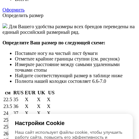
Оформить
Определить размер
Для Вашего удобства размеры всех брендов переведены на
единый российский размерный ряд.
Определите Ваш размер по следующей схеме:
Поставьте ногу на чистый лист бумаги
Отметьте крайние границы ступни (см. рисунок)
Измерьте расстояние между самыми удаленными
точками стопы
Найдите соответствующий размер в таблице ниже
Полнота нашей колодки состовляет 6.6-7.0
см
RUS
EUR
UK
US
22.5
35
X
X
X
23.5
36
X
X
X
24
37
X
X
X
25
38
39
6
6.5
Настройки Cookie
25.5
39
40
6.5
7
Наш сайт использует файлы cookie, чтобы улучшить
26.5
40
41
7.5
8
работу сайта, повысить его эффективность и