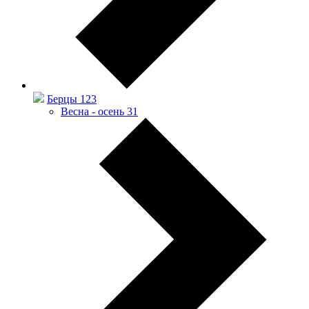
Берцы
123
Весна - осень
31