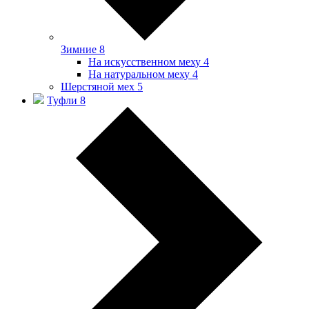
Зимние
8
На искусственном меху
4
На натуральном меху
4
Шерстяной мех
5
Туфли
8