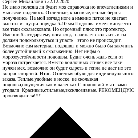
Сергей Михайлович
22.12.2020
Не знаю полезна ли будит моя справочка но впечатлениями и
мыслями поделюсь. Отличные, красивые,теплые берцы
получились. На мой взгляд ноге а именно пятке не хватает
высоты из нутри порядка 5-10 мм Подошва имеет минус что
все таки скользсковата. Но огромный плюс это протектор.
Именно благодаря ему нога когда начинает скользить и ты
должен подскользнуться и упасть - этого не происходит.
Возможно сам материал подошвы и можно было бы закупить
более устойчивый к скольжению. Нет инфы о
морозоустойчивости подошвы. Будит очень жаль если от
мороза потрескается. Вместо войлочных стилек все таки
нужен мех, возможно он будит сыреть и тепла не даст но это
вопрос спорный. Итог: Отличная обувь для индивидуального
заказа. Теплые,удобные в носке, не скользкая
подошва,ощущения как в валенках С подошвой мы с вами
угодали. Красивые,стильные,эксклюзивные. РЕКОМЕНДУЮ
производителя!!!!!