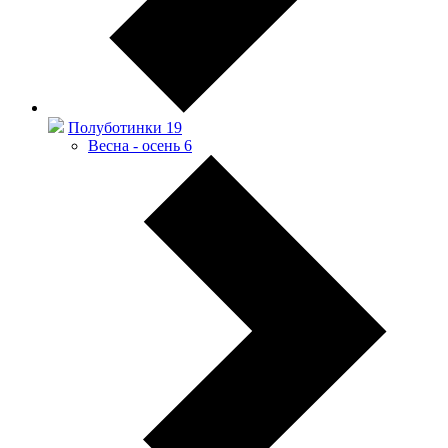
Полуботинки
19
Весна - осень
6