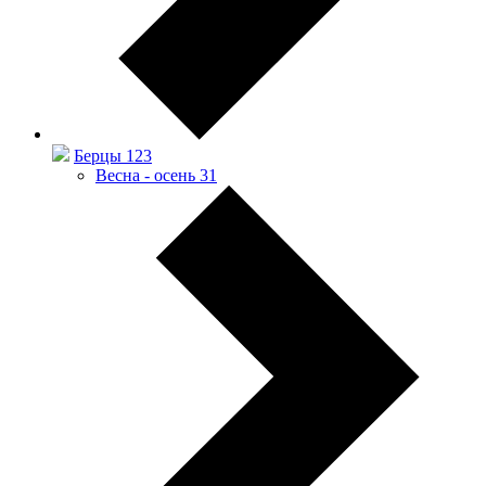
Берцы
123
Весна - осень
31