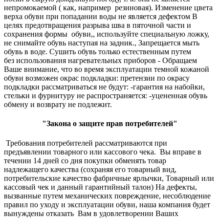
непромокаемой ( как, например резиновая). Изменение цвета
верха обуви при попадании воды не является дефектом В
целях предотвращения разрыва шва в пяточной части и
сохранения формы обуви,, используйте специальную ложку,
не снимайте обувь наступая на задник., Запрещается мыть
обувь в воде. Сушить обувь только естественным путем
без использования нагревательных приборов - Обращаем
Ваше внимание, что во время эксплуатации темной кожаной
обуви возможен окрас подкладки: претензии по окрасу
подкладки рассматриваться не будут: -гарантия на набойки,
стельки и фурнитуру не распространяется: -уцененная обувь
обмену и возврату не подлежит.
"Закона о защите прав потребителей"
Требования потребителей рассматриваются при
предъявлении товарного или кассового чека. Вы вправе в
течении 14 дней со дня покупки обменять товар
надлежащего качества (сохраняя его товарный вид,
потребительские качество фабричные ярлычки, Товарный или
кассовый чек и данный гарантийный талон) На дефекты,
вызванные путем механических повреждение, несоблюдение
правил по уходу и эксплуатации обуви, наша компания будет
вынуждены отказать Вам в удовлетворении Ваших