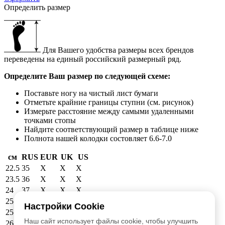
Определить размер
Для Вашего удобства размеры всех брендов
переведены на единый российский размерный ряд.
Определите Ваш размер по следующей схеме:
Поставьте ногу на чистый лист бумаги
Отметьте крайние границы ступни (см. рисунок)
Измерьте расстояние между самыми удаленными
точками стопы
Найдите соответствующий размер в таблице ниже
Полнота нашей колодки состовляет 6.6-7.0
см
RUS
EUR
UK
US
22.5
35
X
X
X
23.5
36
X
X
X
24
37
X
X
X
25
38
39
6
6.5
Настройки Cookie
25.5
39
40
6.5
7
Наш сайт использует файлы cookie, чтобы улучшить
26.5
40
41
7.5
8