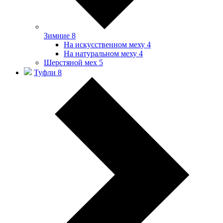
Зимние
8
На искусственном меху
4
На натуральном меху
4
Шерстяной мех
5
Туфли
8