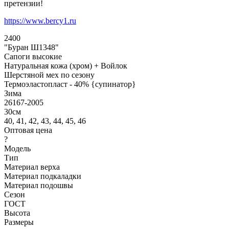
претензии!
https://www.bercy1.ru
2400
"Буран Ш1348"
Сапоги высокие
Натуральная кожа (хром) + Войлок
Шерстяной мех по сезону
Термоэластопласт - 40% {супинатор}
Зима
26167-2005
30см
40, 41, 42, 43, 44, 45, 46
Оптовая цена
?
Модель
Тип
Материал верха
Материал подкаладки
Материал подошвы
Сезон
ГОСТ
Высота
Размеры