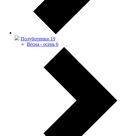
Полуботинки
19
Весна - осень
6