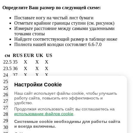
Определите Ваш размер по следующей схеме:
Поставьте ногу на чистый лист бумаги
Отметьте крайние границы ступни (см. рисунок)
Измерьте расстояние между самыми удаленными
точками стопы
Найдите соответствующий размер в таблице ниже
Полнота нашей колодки состовляет 6.6-7.0
см
RUS
EUR
UK
US
22.5
35
X
X
X
23.5
36
X
X
X
24
37
X
X
X
25
38
39
6
6.5
Настройки Cookie
25.5
39
40
6.5
7
Наш сайт использует файлы cookie, чтобы улучшить
26.5
40
41
7.5
8
работу сайта, повысить его эффективность и
27
41
42
8
8.5
удобство.
27.5
42
43
9
9.5
Продолжая использовать сайт, вы соглашаетесь на
использование файлов cookie
.
28.5
43
44
9.5
10
29
44
45
10.5
11
Системные cookie необходимы для работы сайта
и всегда включены.
30
45
46
11.5
12