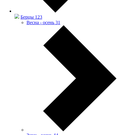
Берцы
123
Весна - осень
31