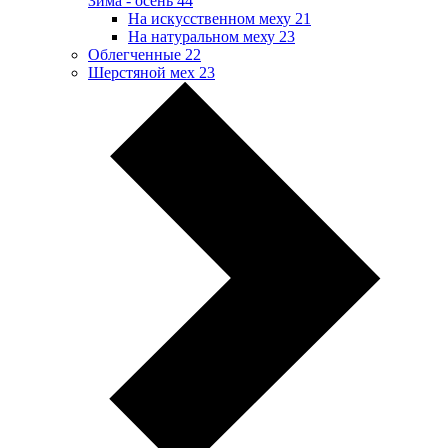
Зима - осень
44
На искусственном меху
21
На натуральном меху
23
Облегченные
22
Шерстяной мех
23