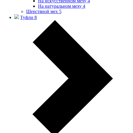
На искусственном меху
4
На натуральном меху
4
Шерстяной мех
5
Туфли
8