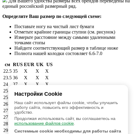
Для Вашего удобства размеры всех брендов переведены на
единый российский размерный ряд.
Определите Ваш размер по следующей схеме:
Поставьте ногу на чистый лист бумаги
Отметьте крайние границы ступни (см. рисунок)
Измерьте расстояние между самыми удаленными
точками стопы
Найдите соответствующий размер в таблице ниже
Полнота нашей колодки состовляет 6.6-7.0
см
RUS
EUR
UK
US
22.5
35
X
X
X
23.5
36
X
X
X
24
37
X
X
X
25
38
39
6
6.5
Настройки Cookie
25.5
39
40
6.5
7
Наш сайт использует файлы cookie, чтобы улучшить
26.5
40
41
7.5
8
работу сайта, повысить его эффективность и
27
41
42
8
8.5
удобство.
27.5
42
43
9
9.5
Продолжая использовать сайт, вы соглашаетесь на
использование файлов cookie
.
28.5
43
44
9.5
10
29
44
45
10.5
11
Системные cookie необходимы для работы сайта