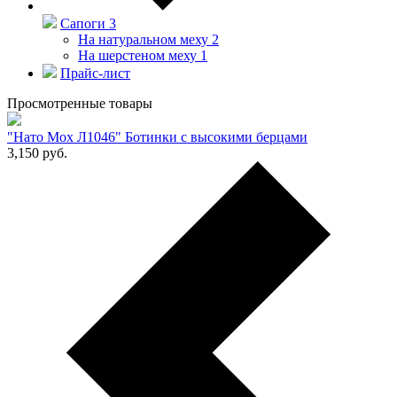
Сапоги
3
На натуральном меху
2
На шерстеном меху
1
Прайс-лист
Просмотренные товары
"Нато Мох Л1046" Ботинки с высокими берцами
3,150
руб.