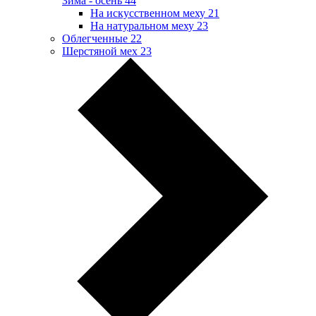
Зима - осень
44
На искусственном меху
21
На натуральном меху
23
Облегченные
22
Шерстяной мех
23