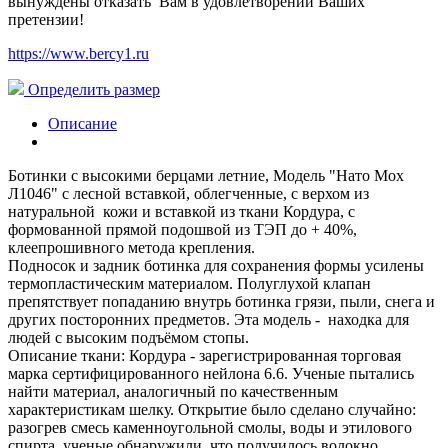
вынуждены отказать Вам в удовлетворении Ваших
претензии!
https://www.bercy1.ru
Определить размер
Описание
Ботинки с высокими берцами летние, Модель "Нато Мох
Л1046" с лесной вставкой, облегченные, с верхом из
натуральной кожи и вставкой из ткани Кордура, с
формованной прямой подошвой из ТЭП до + 40%,
клеепрошивного метода крепления.
Подносок и задник ботинка для сохранения формы усилены
термопластическим материалом. Полуглухой клапан
препятствует попаданию внутрь ботинка грязи, пыли, снега и
других посторонних предметов. Эта модель - находка для
людей с высоким подъёмом стопы.
Описание ткани: Кордура - зарегистрированная торговая
марка сертифицированного нейлона 6.6. Ученые пытались
найти материал, аналогичный по качественным
характеристикам шелку. Открытие было сделано случайно:
разогрев смесь каменноугольной смолы, воды и этилового
спирта, ученые обнаружили, что получилось волокно,