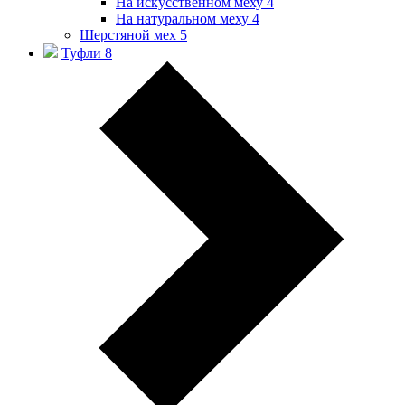
На искусственном меху
4
На натуральном меху
4
Шерстяной мех
5
Туфли
8