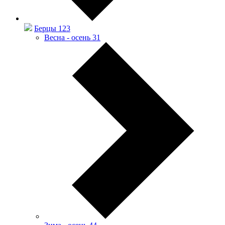
Берцы
123
Весна - осень
31