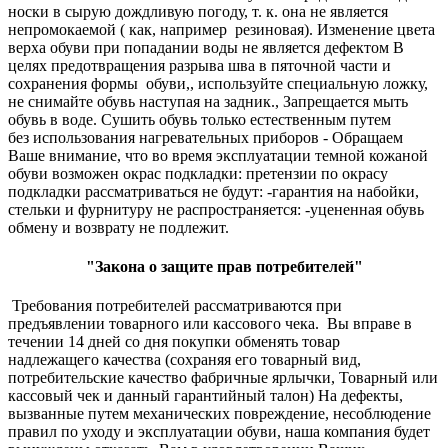
носки в сырую дождливую погоду, т. к. она не является
непромокаемой ( как, например резиновая). Изменение цвета
верха обуви при попадании воды не является дефектом В
целях предотвращения разрыва шва в пяточной части и
сохранения формы обуви,, используйте специальную ложку,
не снимайте обувь наступая на задник., Запрещается мыть
обувь в воде. Сушить обувь только естественным путем
без использования нагревательных приборов - Обращаем
Ваше внимание, что во время эксплуатации темной кожаной
обуви возможен окрас подкладки: претензии по окрасу
подкладки рассматриваться не будут: -гарантия на набойки,
стельки и фурнитуру не распространяется: -уцененная обувь
обмену и возврату не подлежит.
"Закона о защите прав потребителей"
Требования потребителей рассматриваются при
предъявлении товарного или кассового чека. Вы вправе в
течении 14 дней со дня покупки обменять товар
надлежащего качества (сохраняя его товарный вид,
потребительские качество фабричные ярлычки, Товарный или
кассовый чек и данный гарантийный талон) На дефекты,
вызванные путем механических повреждение, несоблюдение
правил по уходу и эксплуатации обуви, наша компания будет