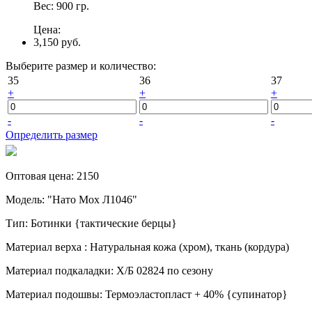
Вес:
900
гр.
Цена:
3,150 руб.
Выберите размер и количество:
35
36
37
+
+
+
-
-
-
Определить размер
Оптовая цена
:
2150
Модель
:
"Нато Мох Л1046"
Тип
:
Ботинки {тактические берцы}
Материал верха
:
Натуральная кожа (хром), ткань (кордура)
Материал подкаладки
:
Х/Б 02824 по сезону
Материал подошвы
:
Термоэластопласт + 40% {супинатор}