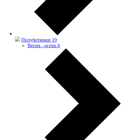
Полуботинки
19
Весна - осень
6