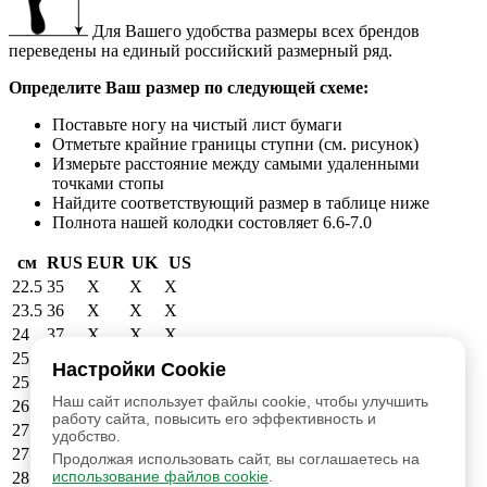
Для Вашего удобства размеры всех брендов
переведены на единый российский размерный ряд.
Определите Ваш размер по следующей схеме:
Поставьте ногу на чистый лист бумаги
Отметьте крайние границы ступни (см. рисунок)
Измерьте расстояние между самыми удаленными
точками стопы
Найдите соответствующий размер в таблице ниже
Полнота нашей колодки состовляет 6.6-7.0
см
RUS
EUR
UK
US
22.5
35
X
X
X
23.5
36
X
X
X
24
37
X
X
X
25
38
39
6
6.5
Настройки Cookie
25.5
39
40
6.5
7
Наш сайт использует файлы cookie, чтобы улучшить
26.5
40
41
7.5
8
работу сайта, повысить его эффективность и
27
41
42
8
8.5
удобство.
27.5
42
43
9
9.5
Продолжая использовать сайт, вы соглашаетесь на
использование файлов cookie
.
28.5
43
44
9.5
10