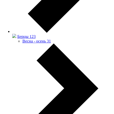
Берцы
123
Весна - осень
31