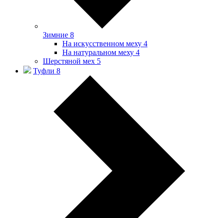
Зимние
8
На искусственном меху
4
На натуральном меху
4
Шерстяной мех
5
Туфли
8