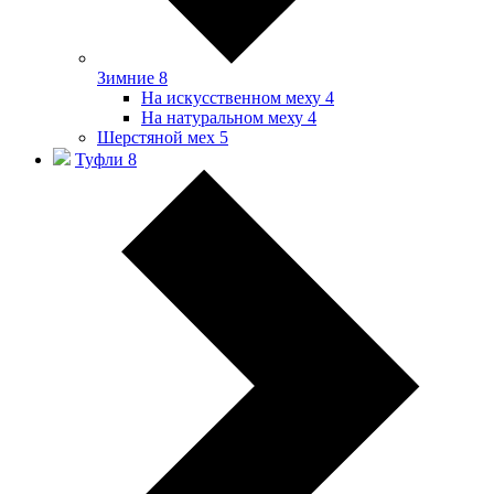
Зимние
8
На искусственном меху
4
На натуральном меху
4
Шерстяной мех
5
Туфли
8