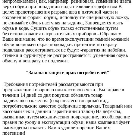
непромокаемой ( как, например резиновая). Изменение цвета
верха обуви при попадании воды не является дефектом В
целях предотвращения разрыва шва в пяточной части и
сохранения формы обуви,, используйте специальную ложку,
не снимайте обувь наступая на задник., Запрещается мыть
обувь в воде. Сушить обувь только естественным путем
без использования нагревательных приборов - Обращаем
Ваше внимание, что во время эксплуатации темной кожаной
обуви возможен окрас подкладки: претензии по окрасу
подкладки рассматриваться не будут: -гарантия на набойки,
стельки и фурнитуру не распространяется: -уцененная обувь
обмену и возврату не подлежит.
"Закона о защите прав потребителей"
Требования потребителей рассматриваются при
предъявлении товарного или кассового чека. Вы вправе в
течении 14 дней со дня покупки обменять товар
надлежащего качества (сохраняя его товарный вид,
потребительские качество фабричные ярлычки, Товарный или
кассовый чек и данный гарантийный талон) На дефекты,
вызванные путем механических повреждение, несоблюдение
правил по уходу и эксплуатации обуви, наша компания будет
вынуждены отказать Вам в удовлетворении Ваших
претензии!