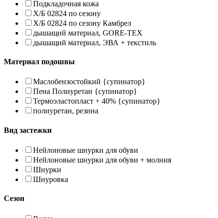
Подкладочная кожа
Х/Б 02824 по сезону
Х/Б 02824 по сезону Камбрел
дышащий материал, GORE-TEX
дышащий материал, ЭВА + текстиль
Материал подошвы
Маслобензостойкий {супинатор}
Пена Полиуретан {супинатор}
Термоэластопласт + 40% {супинатор}
полиуретан, резина
Вид застежки
Нейлоновые шнурки для обуви
Нейлоновые шнурки для обуви + молния
Шнурки
Шнуровка
Сезон