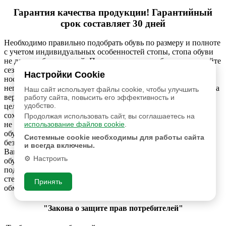
Гарантия качества продукции! Гарантийный
срок составляет 30 дней
Необходимо правильно подобрать обувь по размеру и полноте
с учетом индивидуальных особенностей стопы, стопа обуви
не должна быть сжатой. При эксплуатации обуви учитывайте
сезонность. Помните – кожаная Обувь не предназначена для
Настройки Cookie
носки в сырую дождливую погоду, т. к. она не является
непромокаемой ( как, например резиновая). Изменение цвета
Наш сайт использует файлы cookie, чтобы улучшить
верха обуви при попадании воды не является дефектом В
работу сайта, повысить его эффективность и
удобство.
целях предотвращения разрыва шва в пяточной части и
сохранения формы обуви,, используйте специальную ложку,
Продолжая использовать сайт, вы соглашаетесь на
использование файлов cookie
.
не снимайте обувь наступая на задник., Запрещается мыть
обувь в воде. Сушить обувь только естественным путем
Системные cookie необходимы для работы сайта
без использования нагревательных приборов - Обращаем
и всегда включены.
Ваше внимание, что во время эксплуатации темной кожаной
Настроить
обуви возможен окрас подкладки: претензии по окрасу
подкладки рассматриваться не будут: -гарантия на набойки,
стельки и фурнитуру не распространяется: -уцененная обувь
Принять
обмену и возврату не подлежит.
"Закона о защите прав потребителей"