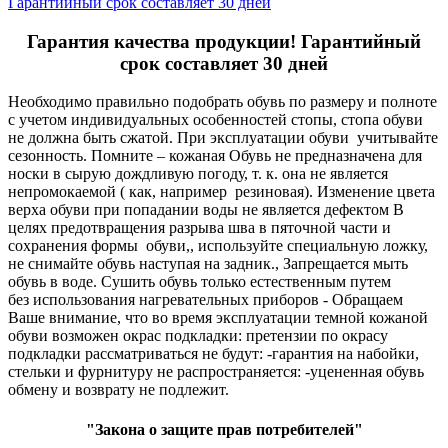
Гарантийный срок составляет 30 дней
Гарантия качества продукции! Гарантийный
срок составляет 30 дней
Необходимо правильно подобрать обувь по размеру и полноте
с учетом индивидуальных особенностей стопы, стопа обуви
не должна быть сжатой. При эксплуатации обуви учитывайте
сезонность. Помните – кожаная Обувь не предназначена для
носки в сырую дождливую погоду, т. к. она не является
непромокаемой ( как, например резиновая). Изменение цвета
верха обуви при попадании воды не является дефектом В
целях предотвращения разрыва шва в пяточной части и
сохранения формы обуви,, используйте специальную ложку,
не снимайте обувь наступая на задник., Запрещается мыть
обувь в воде. Сушить обувь только естественным путем
без использования нагревательных приборов - Обращаем
Ваше внимание, что во время эксплуатации темной кожаной
обуви возможен окрас подкладки: претензии по окрасу
подкладки рассматриваться не будут: -гарантия на набойки,
стельки и фурнитуру не распространяется: -уцененная обувь
обмену и возврату не подлежит.
"Закона о защите прав потребителей"