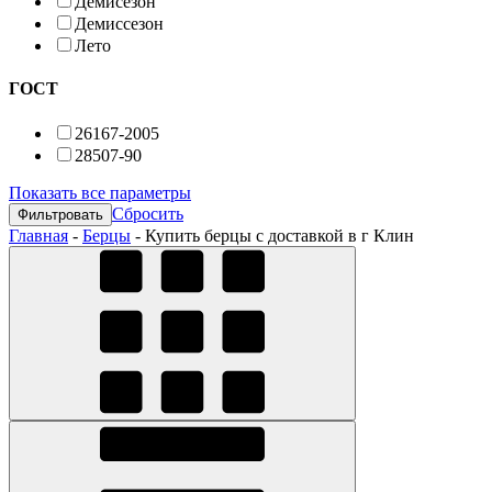
Демисезон
Демиссезон
Лето
ГОСТ
26167-2005
28507-90
Показать все параметры
Сбросить
Главная
-
Берцы
-
Купить берцы с доставкой в г Клин