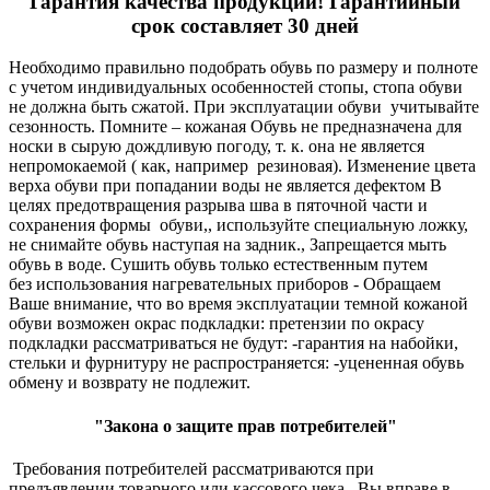
Гарантия качества продукции! Гарантийный
срок составляет 30 дней
Необходимо правильно подобрать обувь по размеру и полноте
с учетом индивидуальных особенностей стопы, стопа обуви
не должна быть сжатой. При эксплуатации обуви учитывайте
сезонность. Помните – кожаная Обувь не предназначена для
носки в сырую дождливую погоду, т. к. она не является
непромокаемой ( как, например резиновая). Изменение цвета
верха обуви при попадании воды не является дефектом В
целях предотвращения разрыва шва в пяточной части и
сохранения формы обуви,, используйте специальную ложку,
не снимайте обувь наступая на задник., Запрещается мыть
обувь в воде. Сушить обувь только естественным путем
без использования нагревательных приборов - Обращаем
Ваше внимание, что во время эксплуатации темной кожаной
обуви возможен окрас подкладки: претензии по окрасу
подкладки рассматриваться не будут: -гарантия на набойки,
стельки и фурнитуру не распространяется: -уцененная обувь
обмену и возврату не подлежит.
"Закона о защите прав потребителей"
Требования потребителей рассматриваются при
предъявлении товарного или кассового чека. Вы вправе в