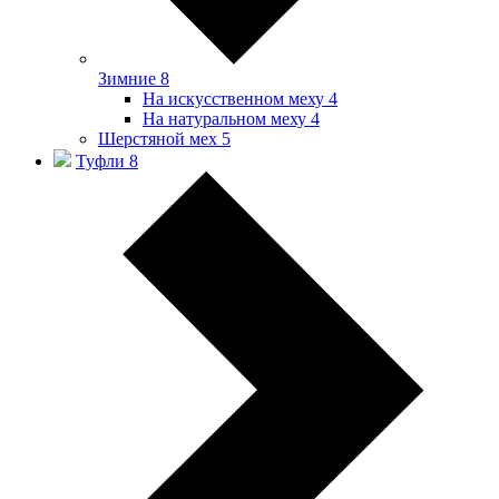
Зимние
8
На искусственном меху
4
На натуральном меху
4
Шерстяной мех
5
Туфли
8