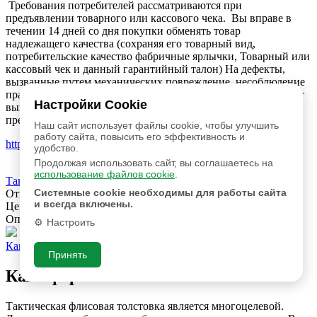
Требования потребителей рассматриваются при
предъявлении товарного или кассового чека. Вы вправе в
течении 14 дней со дня покупки обменять товар
надлежащего качества (сохраняя его товарный вид,
потребительские качество фабричные ярлычки, Товарный или
кассовый чек и данный гарантийный талон) На дефекты,
вызванные путем механических повреждение, несоблюдение
правил по уходу и эксплуатации обуви, наша компания будет
Настройки Cookie
вынуждены отказать Вам в удовлетворении Ваших
претензии!
Наш сайт использует файлы cookie, чтобы улучшить
работу сайта, повысить его эффективность и
https://www.bercy1.ru
удобство.
Продолжая использовать сайт, вы соглашаетесь на
использование файлов cookie
.
Тактически куртка флис Т01
Системные cookie необходимы для работы сайта
Отзывов:
0
и всегда включены.
Цена:
3,100 руб.
Опт:
2600 руб.
Настроить
Как оформить заказ?
Принять
Как оформить заказ?
Тактическая флисовая толстовка является многоцелевой.