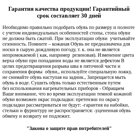
Гарантия качества продукции! Гарантийный
срок составляет 30 дней
Необходимо правильно подобрать обувь по размеру и полноте
с учетом индивидуальных особенностей стопы, стопа обуви
не должна быть сжатой. При эксплуатации обуви учитывайте
сезонность. Помните – кожаная Обувь не предназначена для
носки в сырую дождливую погоду, т. к. она не является
непромокаемой ( как, например резиновая). Изменение цвета
верха обуви при попадании воды не является дефектом В
целях предотвращения разрыва шва в пяточной части и
сохранения формы обуви,, используйте специальную ложку,
не снимайте обувь наступая на задник., Запрещается мыть
обувь в воде. Сушить обувь только естественным путем
без использования нагревательных приборов - Обращаем
Ваше внимание, что во время эксплуатации темной кожаной
обуви возможен окрас подкладки: претензии по окрасу
подкладки рассматриваться не будут: -гарантия на набойки,
стельки и фурнитуру не распространяется: -уцененная обувь
обмену и возврату не подлежит.
"Закона о защите прав потребителей"