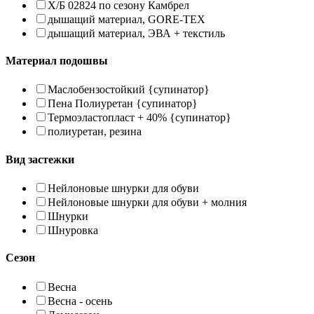
Х/Б 02824 по сезону Камбрел
дышащий материал, GORE-TEX
дышащий материал, ЭВА + текстиль
Материал подошвы
Маслобензостойкий {супинатор}
Пена Полиуретан {супинатор}
Термоэластопласт + 40% {супинатор}
полиуретан, резина
Вид застежки
Нейлоновые шнурки для обуви
Нейлоновые шнурки для обуви + молния
Шнурки
Шнуровка
Сезон
Весна
Весна - осень