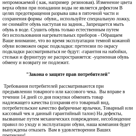
непромокаемой ( как, например резиновая). Изменение цвета
верха обуви при попадании воды не является дефектом В
целях предотвращения разрыва шва в пяточной части и
сохранения формы обуви,, используйте специальную ложку,
не снимайте обувь наступая на задник., Запрещается мыть
обувь в воде. Сушить обувь только естественным путем
без использования нагревательных приборов - Обращаем
Ваше внимание, что во время эксплуатации темной кожаной
обуви возможен окрас подкладки: претензии по окрасу
подкладки рассматриваться не будут: -гарантия на набойки,
стельки и фурнитуру не распространяется: -уцененная обувь
обмену и возврату не подлежит.
"Закона о защите прав потребителей"
Требования потребителей рассматриваются при
предъявлении товарного или кассового чека. Вы вправе в
течении 14 дней со дня покупки обменять товар
надлежащего качества (сохраняя его товарный вид,
потребительские качество фабричные ярлычки, Товарный или
кассовый чек и данный гарантийный талон) На дефекты,
вызванные путем механических повреждение, несоблюдение
правил по уходу и эксплуатации обуви, наша компания будет
вынуждены отказать Вам в удовлетворении Ваших
претензии!