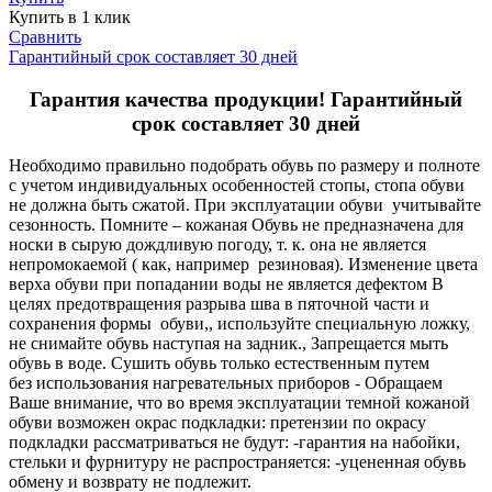
Купить в 1 клик
Сравнить
Гарантийный срок составляет 30 дней
Гарантия качества продукции! Гарантийный
срок составляет 30 дней
Необходимо правильно подобрать обувь по размеру и полноте
с учетом индивидуальных особенностей стопы, стопа обуви
не должна быть сжатой. При эксплуатации обуви учитывайте
сезонность. Помните – кожаная Обувь не предназначена для
носки в сырую дождливую погоду, т. к. она не является
непромокаемой ( как, например резиновая). Изменение цвета
верха обуви при попадании воды не является дефектом В
целях предотвращения разрыва шва в пяточной части и
сохранения формы обуви,, используйте специальную ложку,
не снимайте обувь наступая на задник., Запрещается мыть
обувь в воде. Сушить обувь только естественным путем
без использования нагревательных приборов - Обращаем
Ваше внимание, что во время эксплуатации темной кожаной
обуви возможен окрас подкладки: претензии по окрасу
подкладки рассматриваться не будут: -гарантия на набойки,
стельки и фурнитуру не распространяется: -уцененная обувь
обмену и возврату не подлежит.