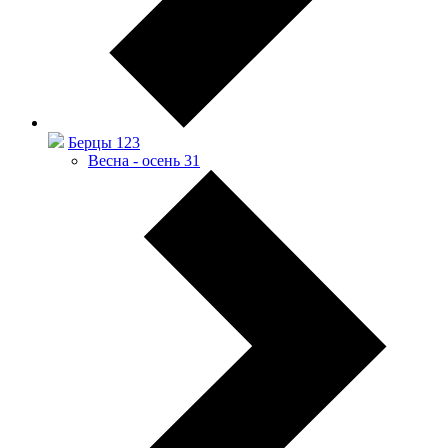
Берцы
123
Весна - осень
31