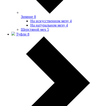
Зимние
8
На искусственном меху
4
На натуральном меху
4
Шерстяной мех
5
Туфли
8