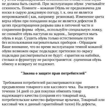
не должна быть сжатой. При эксплуатации обуви учитывайте
сезонность. Помните – кожаная Обувь не предназначена для
носки в сырую дождливую погоду, т. к. она не является
непромокаемой ( как, например резиновая). Изменение цвета
верха обуви при попадании воды не является дефектом В
целях предотвращения разрыва шва в пяточной части и
сохранения формы обуви,, используйте специальную ложку,
не снимайте обувь наступая на задник., Запрещается мыть
обувь в воде. Сушить обувь только естественным путем
без использования нагревательных приборов - Обращаем
Ваше внимание, что во время эксплуатации темной кожаной
обуви возможен окрас подкладки: претензии по окрасу
подкладки рассматриваться не будут: -гарантия на набойки,
стельки и фурнитуру не распространяется: -уцененная обувь
обмену и возврату не подлежит.
"Закона о защите прав потребителей"
Требования потребителей рассматриваются при
предъявлении товарного или кассового чека. Вы вправе в
течении 14 дней со дня покупки обменять товар
надлежащего качества (сохраняя его товарный вид,
потребительские качество фабричные ярлычки, Товарный или
кассовый чек и данный гарантийный талон) На дефекты,