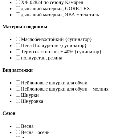
Х/Б 02824 по сезону Камбрел
дышащий материал, GORE-TEX
дышащий материал, ЭВА + текстиль
Материал подошвы
Маслобензостойкий {супинатор}
Пена Полиуретан {супинатор}
Термоэластопласт + 40% {супинатор}
полиуретан, резина
Вид застежки
Нейлоновые шнурки для обуви
Нейлоновые шнурки для обуви + молния
Шнурки
Шнуровка
Сезон
Весна
Весна - осень