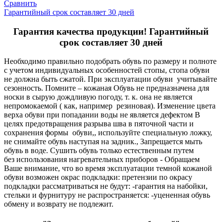
Сравнить
Гарантийный срок составляет 30 дней
Гарантия качества продукции! Гарантийный
срок составляет 30 дней
Необходимо правильно подобрать обувь по размеру и полноте
с учетом индивидуальных особенностей стопы, стопа обуви
не должна быть сжатой. При эксплуатации обуви учитывайте
сезонность. Помните – кожаная Обувь не предназначена для
носки в сырую дождливую погоду, т. к. она не является
непромокаемой ( как, например резиновая). Изменение цвета
верха обуви при попадании воды не является дефектом В
целях предотвращения разрыва шва в пяточной части и
сохранения формы обуви,, используйте специальную ложку,
не снимайте обувь наступая на задник., Запрещается мыть
обувь в воде. Сушить обувь только естественным путем
без использования нагревательных приборов - Обращаем
Ваше внимание, что во время эксплуатации темной кожаной
обуви возможен окрас подкладки: претензии по окрасу
подкладки рассматриваться не будут: -гарантия на набойки,
стельки и фурнитуру не распространяется: -уцененная обувь
обмену и возврату не подлежит.